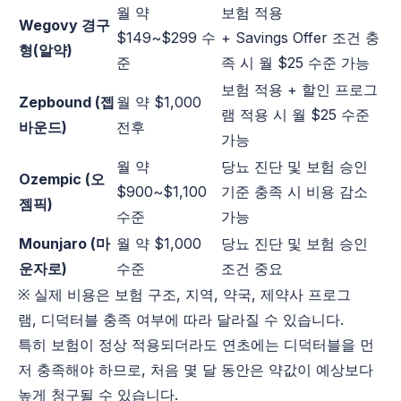
월 약
보험 적용
Wegovy 경구
$149~$299 수
+ Savings Offer 조건 충
형(알약)
준
족 시 월 $25 수준 가능
보험 적용 + 할인 프로그
Zepbound (젭
월 약 $1,000
램 적용 시 월 $25 수준
바운드)
전후
가능
월 약
당뇨 진단 및 보험 승인
Ozempic (오
$900~$1,100
기준 충족 시 비용 감소
젬픽)
수준
가능
Mounjaro (마
월 약 $1,000
당뇨 진단 및 보험 승인
운자로)
수준
조건 중요
※ 실제 비용은 보험 구조, 지역, 약국, 제약사 프로그
램, 디덕터블 충족 여부에 따라 달라질 수 있습니다.
특히 보험이 정상 적용되더라도 연초에는 디덕터블을 먼
저 충족해야 하므로, 처음 몇 달 동안은 약값이 예상보다
높게 청구될 수 있습니다.