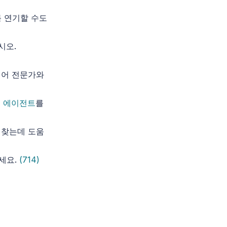
를 연기할 수도
시오.
케어 전문가와
국 에이전트
를
 찾는데 도움
세요.
(714)