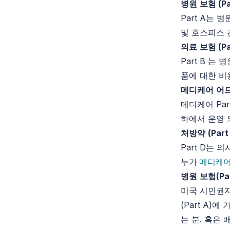
병원
보험
(Pa
Part A는 
및 호스피스 
의료
보험
(Pa
Part B 
품에 대한 비
메디케어
어
메디케어 Par
하에서 운영 
처방약
(Part
Part D는
누가
메디케어
병원
보험
(Pa
미국 시민권자
(Part A)
는 분. 혹은