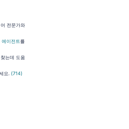
케어 전문가와
국 에이전트
를
 찾는데 도움
세요.
(714)