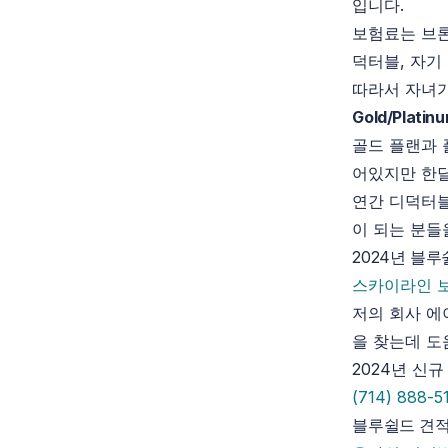
입니다.
보험료는 브론
덕터블, 자기
따라서 자녀가
Gold/Plati
골드 플랜과 
어있지만 한
연간 디덕터블
이 되는 분들
2024년 블
스카이라인 
저의 회사 에
을 찾는데 도
2024년 신
(714) 888-5
블루쉴드 견적