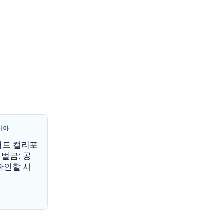
니아
커버드 캘리포
벌금: 공
확인할 사