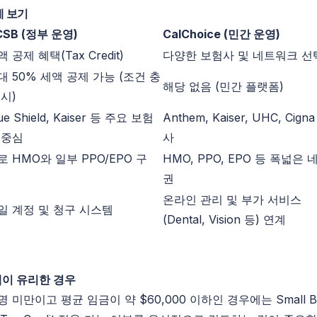
에 보기
CSB (정부 운영)
CalChoice
(민간 운영)
액 공제 혜택(
Tax
Credit
)
다양한 보험사 및 네트워크 선
대 50% 세액 공제 가능 (조건 충
해당 없음 (민간 플랫폼)
 시)
ue
Shield
,
Kaiser
등 주요 보험
Anthem
,
Kaiser, UHC, Cigna
 중심
사
로
HMO와
일부 PPO/EPO 구
HMO, PPO, EPO 등 폭넓은
권
온라인 관리 및 부가 서비스
일 계정 및 청구 시스템
(
Dental
,
Vision
등) 연계
택이 유리한 경우
5명 미만이고 평균 임금이 약 $60,000 이하인 경우에는
Small B