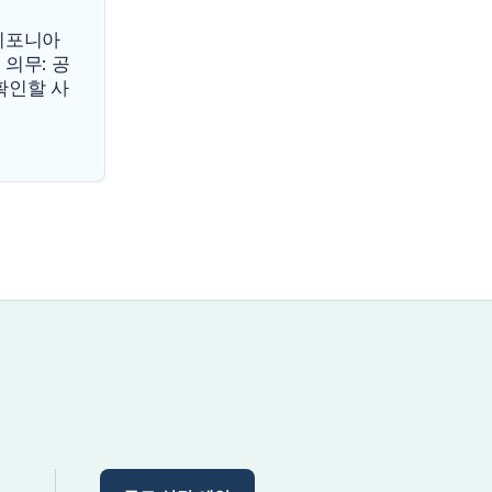
캘리포니아
 의무: 공
확인할 사