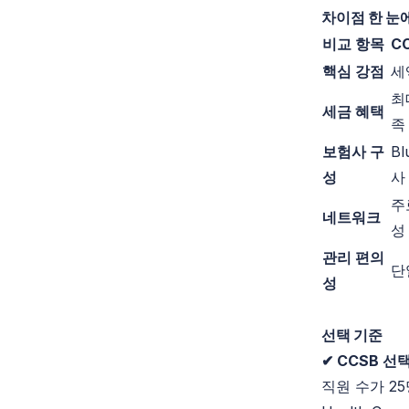
차이점 한 눈
비교 항목
C
핵심 강점
세
최
세금 혜택
족
보험사 구
Bl
성
사
주
네트워크
성
관리 편의
단
성
선택 기준
✔ CCSB 선
직원 수가 2