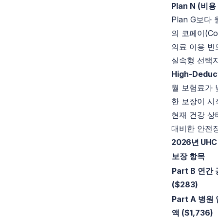
Plan N (
비용
Plan
G보다
월
의 코페이
(C
의료 이용 빈
실속형 선택
High-Deduct
월 보험료가 
한 보장이 시
현재 건강 상
대비한 안전
2026년 UH
보장 항목
Part B 연
($283)
Part A 병
액 ($1,736)