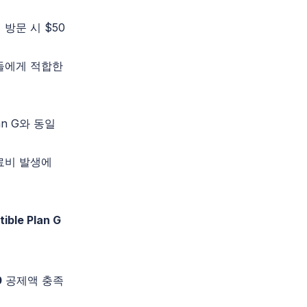
 방문 시 $50
들에게 적합한
an
G와
동일
료비 발생에
ible Plan G
0
공제액 충족