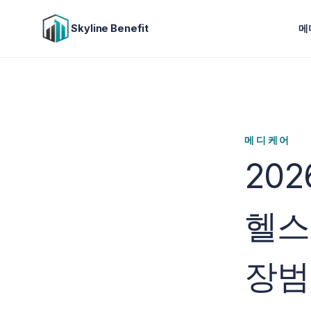
Skyline Benefit
메
메디케어
20
헬스
장범