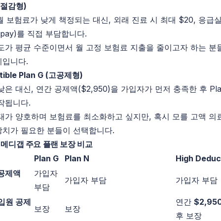
 절감형)
 보험료가 낮게 책정되는 대신, 외래 진료 시 최대 $20, 응급실
opay)를 직접 부담합니다.
도가 평균 수준이면서 월 고정 보험료 지출을 줄이고자 하는 분
지입니다.
ible Plan G (
고공제형)
낮은 대신, 연간 공제액($2,950)을 가입자가 먼저 충족한 후
Pl
작됩니다.
태가 양호하며 보험료를 최소화하고 싶지만, 혹시 모를 고액 의
장치가 필요한 분들이 선택합니다.
C 메디갭 주요 플랜 보장 비교
Plan G
Plan N
High Deduct
간 공제액
가입자
가입자 부담
가입자 부담
부담
원 입원 공제
연간
$2,95
보장
보장
후 보장