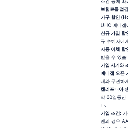
조건 등에 따
보험료를 절감
가구 할인 (
H
UHC 메디갭
신규 가입 할인
규 수혜자에게
자동 이체 할인
받을 수 있습
가입 시기와 
메디갭 오픈 
태와 무관하게
캘리포니아 생
약 60일동안
다.
가입 조건
: 
랜의 경우 A