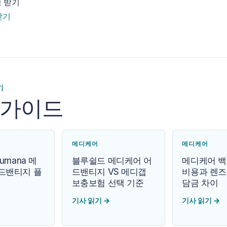
 받기
받기
기
 가이드
메디케어
메디케어
umana 메
블루쉴드 메디케어 어
메디케어 백
드밴티지 플
드밴티지 VS 메디갭
비용과 렌즈
보충보험 선택 기준
담금 차이
기사 읽기
→
기사 읽기
→