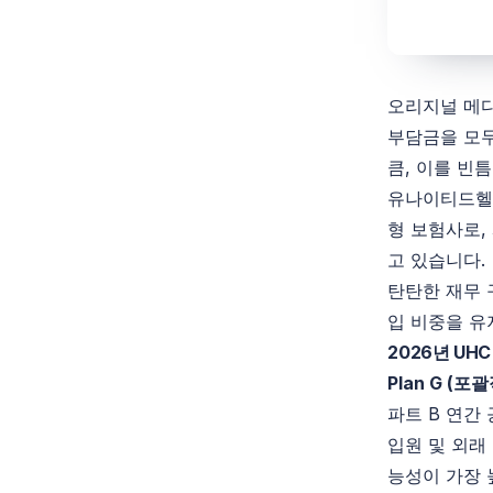
오리지널 메
부담금을 모두
큼, 이를 빈
유나이티드헬
형 보험사로,
고 있습니다.
탄탄한 재무 
입 비중을 유
2026년 UH
Plan G (
포괄
파트
B
연간 
입원 및 외래
능성이 가장 