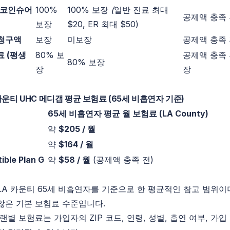
0% 코인슈어
100%
100% 보장
(
일반 진료 최대
공제액 충족 
보장
$20, ER 최대 $50)
과 청구액
보장
미보장
공제액 충족 
료 (평생
80% 보
공제액 충족 
80% 보장
장
장
 카운티 UHC 메디갭 평균 보험료 (65세 비흡연자 기준)
65세 비흡연자 평균 월 보험료 (LA County)
약
$205 / 월
약
$164 / 월
ible Plan G
약
$58 / 월
(공제액 충족 전)
LA 카운티 65세 비흡연자를 기준으로 한 평균적인 참고 범위이
않은 기본 보험료 수준입니다.
랜별 보험료는 가입자의 ZIP 코드, 연령, 성별, 흡연 여부, 가입