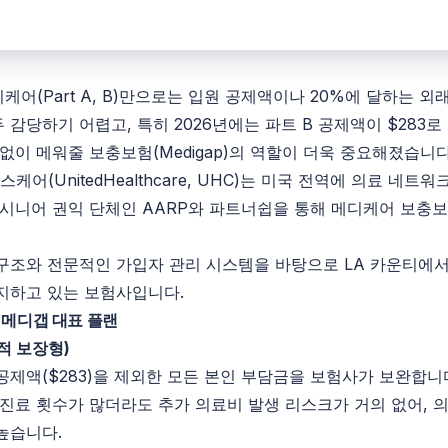
디케어(
Part
A
,
B
)만으로는 입원 공제액이나 20%에 달하는 외
 감당하기 어렵고, 특히 2026년에는 파트
B
공제액이 $283로
틈없이 메워줄 보충보험(
Medigap
)의 역할이 더욱 중요해졌습니다
스케어(
UnitedHealthcare, UHC)는 미국 전역에 의료 네트
 시니어 권익 단체인 AARP와
파트너쉽을 통해 메디케어 보충보
구조와 전문적인 가입자 관리 시스템을 바탕으로 LA 카운티에
지하고 있는 보험사입니다.
C
메디갭 대표 플랜
적 보장형)
공제액($283)을 제외한 모든 본인 부담금을 보험사가 보완합니
 진료 횟수가 많더라도 추가 의료비 발생 리스크가 거의 없어, 
높습니다.