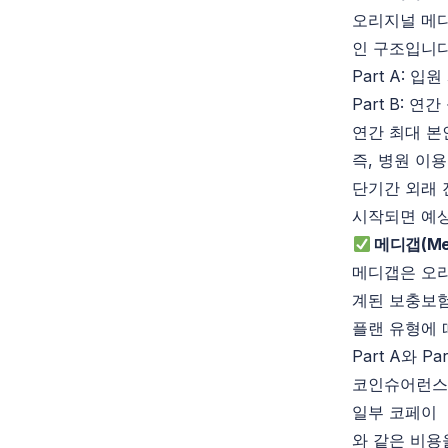
오리지널 메디
인 구조입니다
Part
A
: 입원
Part
B
: 연
연간 최대 본
즉, 병원 이
단기간 외래 
시작되면 예상
메디갭(
Me
메디갭은 오리
계된 보충보
플랜 유형에 
Part
A와
Par
코인슈어런
일부 코페이
와 같은 비용