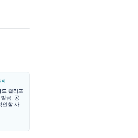
니아
커버드 캘리포
벌금: 공
확인할 사