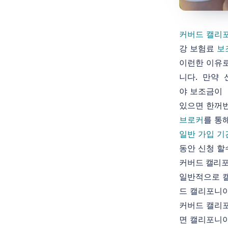
커버드 캘리
강 보험료
보
이런한 이유로
니다. 만약 
야 보조금이
있으면 한꺼번
브로커
를 통
일반 가입 기
동안 신청 할
커버드 캘리포
일반적으로 캘
드 캘리포니아
커버드 캘리
면 캘리포니