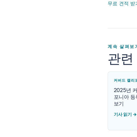
무료 견적 받
계속 살펴보
관련
커버드 캘리
2025년 
포니아 등
보기
기사 읽기
→